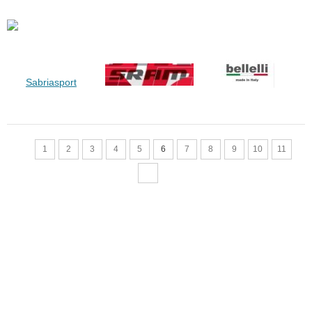
Sabriasport
1
2
3
4
5
6
7
8
9
10
11