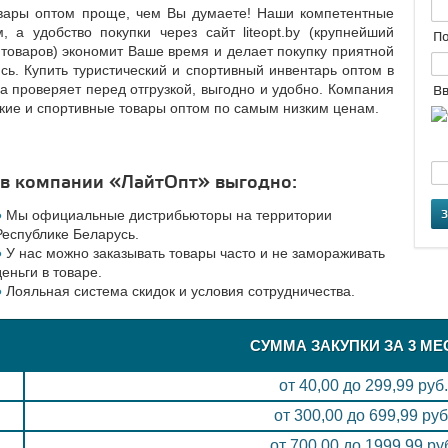
овары оптом проще, чем Вы думаете! Наши компетентные
а удобство покупки через сайт liteopt.by (крупнейший
По
 товаров) экономит Ваше время и делает покупку приятной
сь. Купить туристический и спортивный инвентарь оптом в
а проверяет перед отгрузкой, выгодно и удобно. Компания
Вв
ские и спортивные товары оптом по самым низким ценам.
 в компании «ЛайтОпт» выгодно:
Мы официальные дистрибьюторы на территории
Республике Беларусь.
У нас можно заказывать товары часто и не замораживать
деньги в товаре.
Лояльная система скидок и условия сотрудничества.
СУММА ЗАКУПКИ ЗА 3 МЕ
от 40,00 до 299,99 руб.
от 300,00 до 699,99 руб
от 700,00 до 1999,99 ру