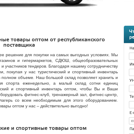
Ч
р
вные товары оптом от республиканского
поставщика
На
ее решение для покупки на самых выгодных условиях. Мы
агазинов и гипермаркетов, СДЮШ, общеобразовательных
Им
 и участников тендеров. Благодаря нашему сотрудничеству
, покупая у нас туристический и спортивный инвентарь
в полном объеме. Наш большой склад позволяет хранить и
УН
ля спорта еженедельно, а малый склад сотни единиц
еский и спортивный инвентарь оптом, чтобы Вы и Ваши
оборудовать фитнес-клуб, тренажерный зал, фитнес-центр,
Те
 лагерь со всем необходимым для этого оборудованием.
овары оптом у нас – действительно выгодно!
E-
ские и спортивные товары оптом
Па