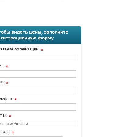
тобы видеть цены, заполните
егистрационную форму
звание организации:
*
я:
*
П:
*
лефон:
*
mail:
*
роль:
*