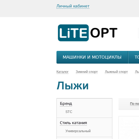
Личный кабинет
МАШИНКИ И МОТОЦИКЛЫ
Т
Каталог
Зимний спорт
Лыжный спорт
Л
Лыжи
Бренд
По п
STC
Стиль катания
Универсальный