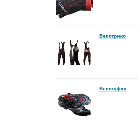
Велотрико
Велотуфли