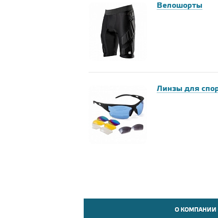
Велошорты
Линзы для спо
О КОМПАНИИ