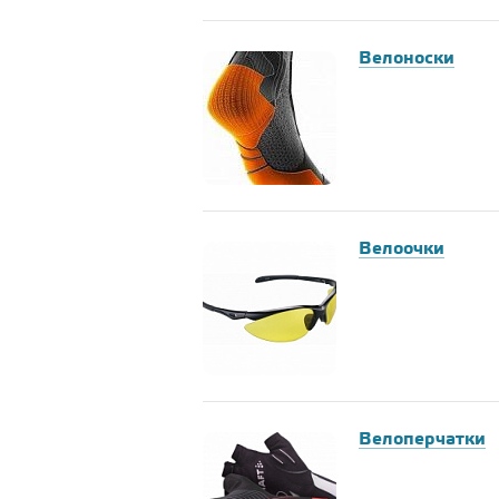
Велоноски
Велоочки
Велоперчатки