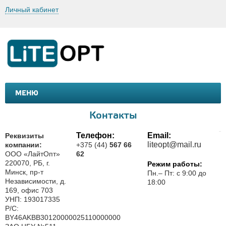
Личный кабинет
МЕНЮ
МАШИНКИ И МОТОЦИКЛЫ
ТОВАРЫ ДЛЯ ТУРИЗМА
Контакты
Телефон:
Email:
Реквизиты
liteopt@mail.ru
компании:
+375 (44)
567 66
ООО «ЛайтОпт»
62
220070, РБ, г.
Режим работы:
Минск, пр-т
Пн.– Пт: с 9:00 до
Независимости, д.
18:00
169, офис 703
УНП: 193017335
Р/С:
BY46AKBB30120000025110000000