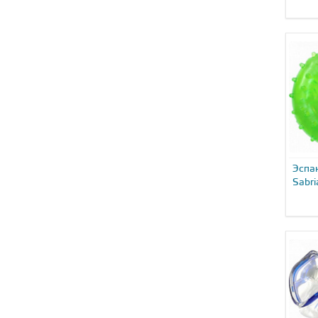
Эспа
Sabri