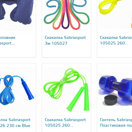
оловник
Скакалка Sabriasport
Скакалка Sabria
asport...
105025 260...
3м 105027
лка Sabriasport
Скакалка Sabriasport
Гантель Sabrias
105025 260...
Пластиковая по
26 230 см Blue
закруткой 10502