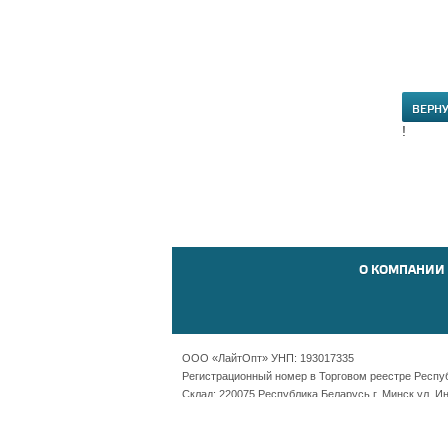
ВЕРН
!
О КОМПАНИИ
ООО «ЛайтОпт» УНП: 193017335
Регистрационный номер в Торговом реестре Республ
Склад: 220075 Республика Беларусь г. Минск ул. И
Офис: Республика Беларусь г. Минск пр-т Независ