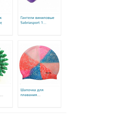
к
Гантели виниловые
Sabriasport 1...
ut
Шапочка для
плавания
ипами
Sabriasport...