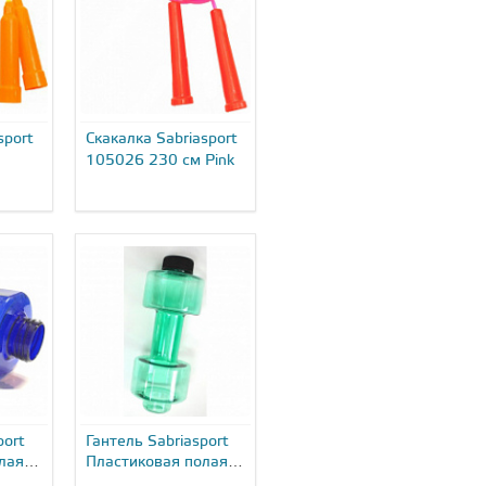
sport
Скакалка Sabriasport
105026 230 см Pink
port
Гантель Sabriasport
лая с
Пластиковая полая с
0...
закруткой 105020...