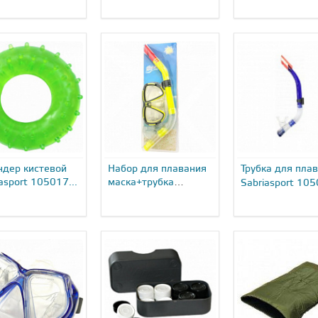
ндер кистевой
Набор для плавания
Трубка для пла
asport 105017...
маска+трубка
Sabriasport 10
Sabriasport...