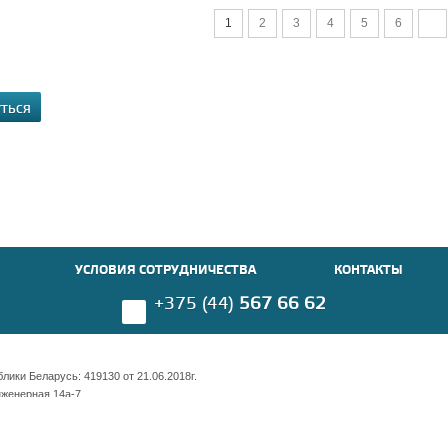
1
2
3
4
5
6
УТЬСЯ
УСЛОВИЯ СОТРУДНИЧЕСТВА
КОНТАКТЫ
+375 (44)
567 66 62
ики Беларусь: 419130 от 21.06.2018г.
нженерная 14а-7
имости 169 оф. 703