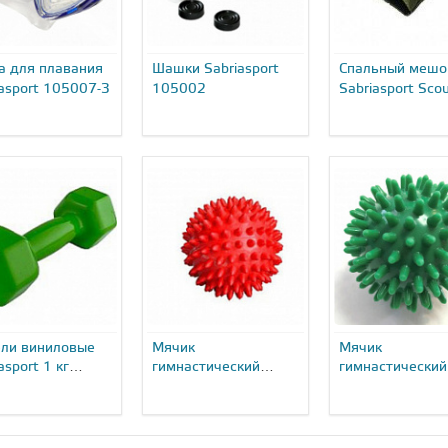
а для плавания
Шашки Sabriasport
Спальный мешо
iasport 105007-3
105002
Sabriasport Sco
ели виниловые
Мячик
Мячик
asport 1 кг
гимнастический
гимнастический
..
Sabriasport С шипами
Sabriasport С ш
7,5 см MB5...
7,5 см MB5...