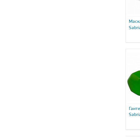
Маск
Sabr
Гант
Sabri
Light.