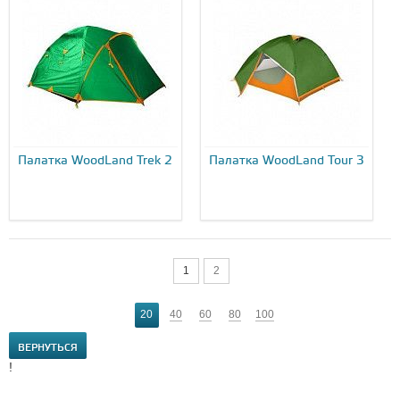
Палатка WoodLand Trek 2
Палатка WoodLand Tour 3
1
2
20
40
60
80
100
ВЕРНУТЬСЯ
!