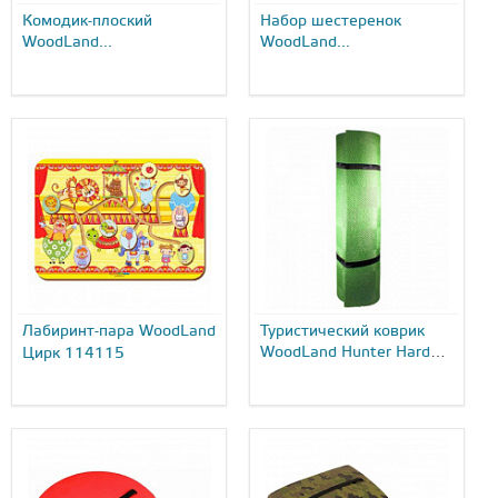
Комодик-плоский
Набор шестеренок
WoodLand...
WoodLand...
Лабиринт-пара WoodLand
Туристический коврик
WoodLand Hunter Hard
Цирк 114115
10 khaki...