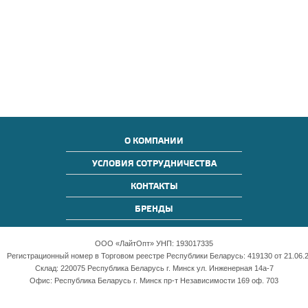
О КОМПАНИИ
УСЛОВИЯ СОТРУДНИЧЕСТВА
КОНТАКТЫ
БРЕНДЫ
ООО «ЛайтОпт» УНП: 193017335
Регистрационный номер в Торговом реестре Республики Беларусь: 419130 от 21.06.2
Склад: 220075 Республика Беларусь г. Минск ул. Инженерная 14а-7
Офис: Республика Беларусь г. Минск пр-т Независимости 169 оф. 703