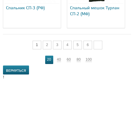
Спальник СП-3 (РФ)
Спальный мешок Турлан
СП-2 (МФ)
1
2
3
4
5
6
20
40
60
80
100
ВЕРНУТЬСЯ
!