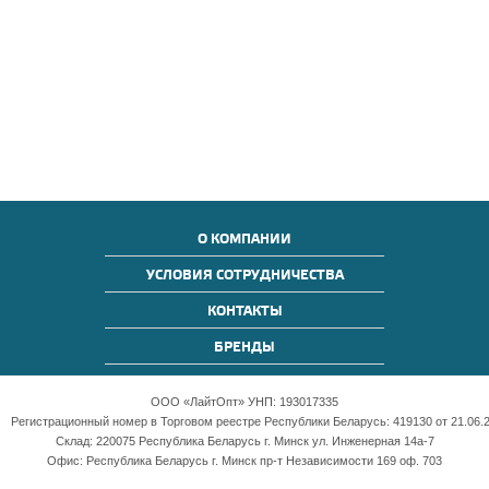
О КОМПАНИИ
УСЛОВИЯ СОТРУДНИЧЕСТВА
КОНТАКТЫ
БРЕНДЫ
ООО «ЛайтОпт» УНП: 193017335
Регистрационный номер в Торговом реестре Республики Беларусь: 419130 от 21.06.2
Склад: 220075 Республика Беларусь г. Минск ул. Инженерная 14а-7
Офис: Республика Беларусь г. Минск пр-т Независимости 169 оф. 703