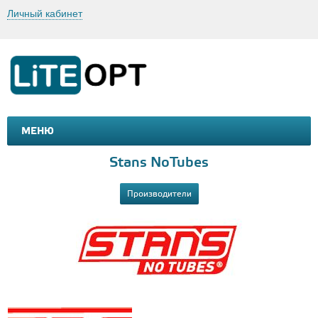
Личный кабинет
МЕНЮ
МАШИНКИ И МОТОЦИКЛЫ
ТОВАРЫ ДЛЯ ТУРИЗМА
Stans NoTubes
Производители