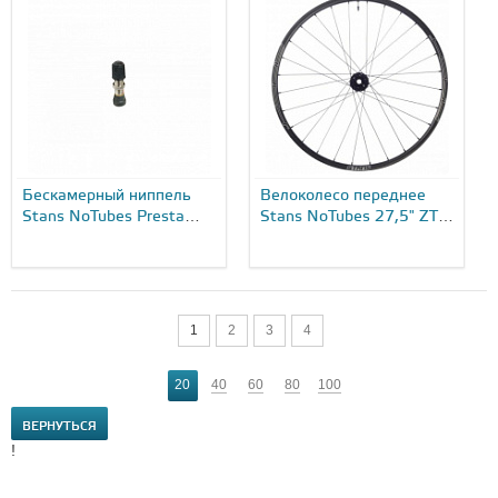
Бескамерный ниппель
Велоколесо переднее
Stans NoTubes Presta
Stans NoTubes 27,5" ZTR
44...
Arch CB7 + Neo ULT,
black...
1
2
3
4
20
40
60
80
100
ВЕРНУТЬСЯ
!