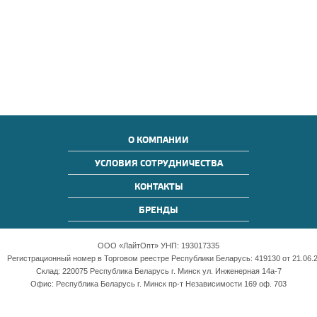
О КОМПАНИИ
УСЛОВИЯ СОТРУДНИЧЕСТВА
КОНТАКТЫ
БРЕНДЫ
ООО «ЛайтОпт» УНП: 193017335
Регистрационный номер в Торговом реестре Республики Беларусь: 419130 от 21.06.2
Склад: 220075 Республика Беларусь г. Минск ул. Инженерная 14а-7
Офис: Республика Беларусь г. Минск пр-т Независимости 169 оф. 703