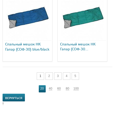
Спальный мешок НК
Спальный мешок НК
Галар (СОФ-30...
Галар (СОФ-30) blue/black
1
2
3
4
5
20
40
60
80
100
ВЕРНУТЬСЯ
!