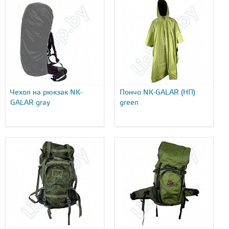
Чехол на рюкзак NK-
Пончо NK-GALAR (НП)
GALAR gray
green