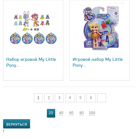
Набор игровой My Little
Игровой набор My Little
Pony...
Pony...
1
2
3
4
5
6
20
40
60
80
100
ВЕРНУТЬСЯ
!