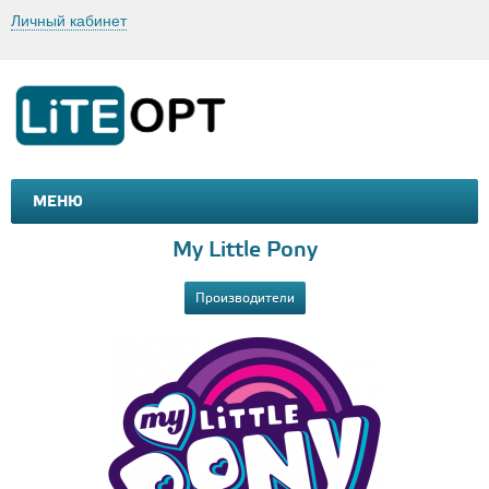
Личный кабинет
МЕНЮ
МАШИНКИ И МОТОЦИКЛЫ
ТОВАРЫ ДЛЯ ТУРИЗМА
My Little Pony
Производители