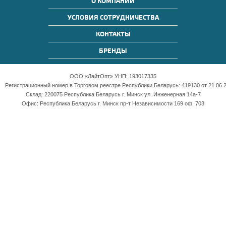
О КОМПАНИИ
УСЛОВИЯ СОТРУДНИЧЕСТВА
КОНТАКТЫ
БРЕНДЫ
ООО «ЛайтОпт» УНП: 193017335
Регистрационный номер в Торговом реестре Республики Беларусь: 419130 от 21.06.2
Склад: 220075 Республика Беларусь г. Минск ул. Инженерная 14а-7
Офис: Республика Беларусь г. Минск пр-т Независимости 169 оф. 703