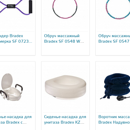
ндер Bradex
Обруч массажный
Обруч массажн
мерка SF 0723...
Bradex SF 0548 WH-
Bradex SF 0547
001...
002...
нье-насадка для
Сиденье-насадка для
Воротник масс
за Bradex с
унитаза Bradex KZ
Bradex Надувно
чнями и
0933...
0927...