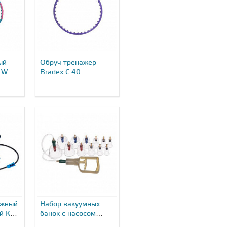
ый
Обруч-тренажер
 WH-
Bradex C 40
массажными
шариками SF 0265...
ажный
Набор вакуумных
й KZ
банок с насосом
Bradex Ба Хо Гуан