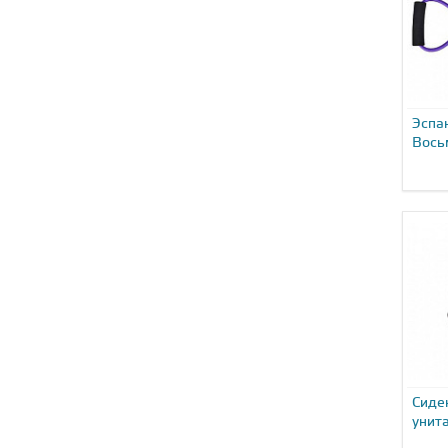
Эспа
Вось
Сиде
унита
пору