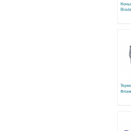
Конь
Brade
Skate
Терм
Флам