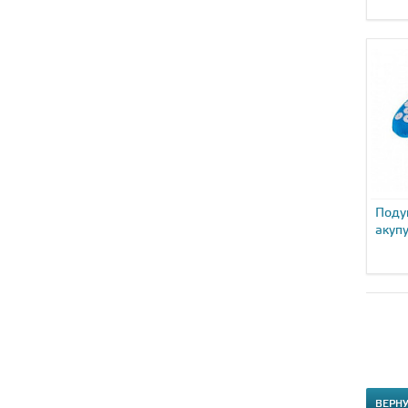
крыш
Поду
акуп
Brad
0734.
ВЕРН