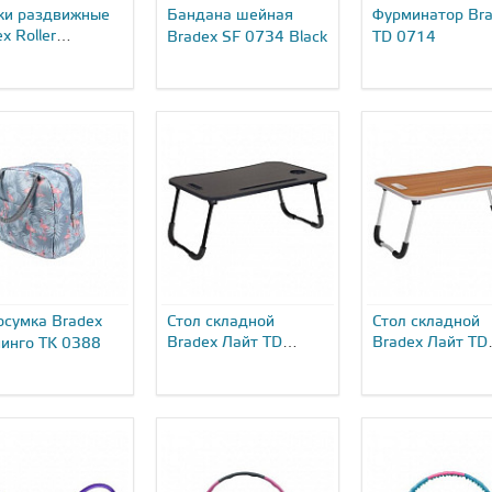
ки раздвижные
Бандана шейная
Фурминатор Br
x Roller
Bradex SF 0734 Black
TD 0714
s...
осумка Bradex
Стол складной
Стол складной
Bradex Лайт TD
Bradex Лайт TD
инго TK 0388
0727...
0726...