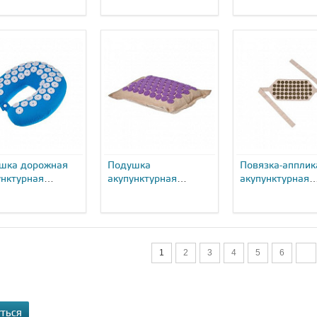
кой KZ 0934...
шка дорожная
Подушка
Повязка-апплик
унктурная
акупунктурная
акупунктурная
ex Нирвана KZ
Bradex Нирвана KZ
Bradex Нирвана 
..
0701...
1
2
3
4
5
6
УТЬСЯ