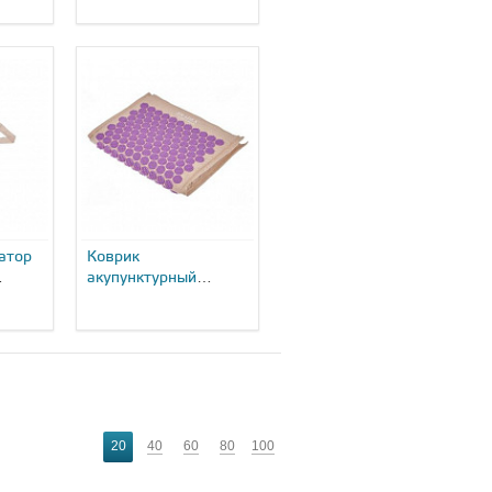
KZ...
атор
Коврик
акупунктурный
KZ...
Bradex Нирвана KZ
0672...
20
40
60
80
100