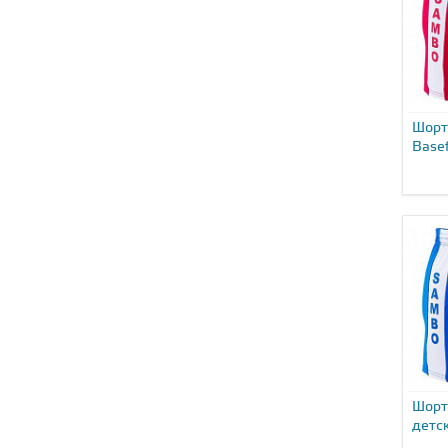
Шорт
Basef
02...
Шорт
детск
03...