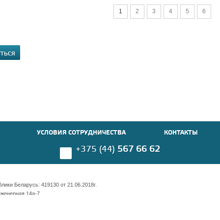
1
2
3
4
5
6
УТЬСЯ
УСЛОВИЯ СОТРУДНИЧЕСТВА
КОНТАКТЫ
+375 (44)
567 66 62
ики Беларусь: 419130 от 21.06.2018г.
нженерная 14а-7
имости 169 оф. 703