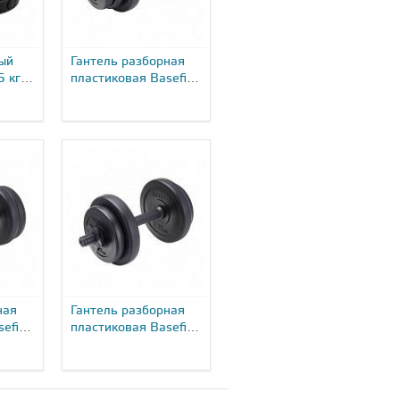
ый
Гантель разборная
5 кг
пластиковая Basefit
DB-717 10...
ная
Гантель разборная
efit
пластиковая Basefit
DB-717 4...