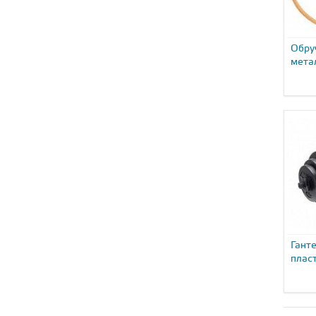
Обру
мета
0,9...
Гант
пласт
DB-71