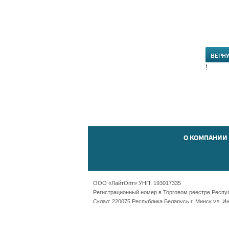
ВЕРН
!
О КОМПАНИИ
ООО «ЛайтОпт» УНП: 193017335
Регистрационный номер в Торговом реестре Республ
Склад: 220075 Республика Беларусь г. Минск ул. И
Офис: Республика Беларусь г. Минск пр-т Независ