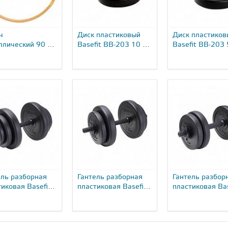
ч
Диск пластиковый
Диск пластиков
ллический 90 см
Basefit BB-203 10 кг
Basefit BB-203 
2...
2...
ель разборная
Гантель разборная
Гантель разбор
иковая Basefit
пластиковая Basefit
пластиковая Bas
7 9...
DB-717 8...
DB-717 5...