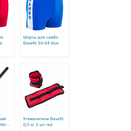
бо
Шорты для самбо
ed
Basefit SS-04 blue
кий
Утяжелители Basefit
black
0,5 кг 2 шт red