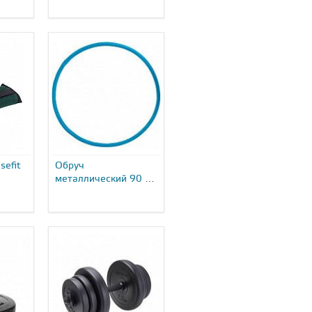
sefit
Обруч
металлический 90 см
0,9...