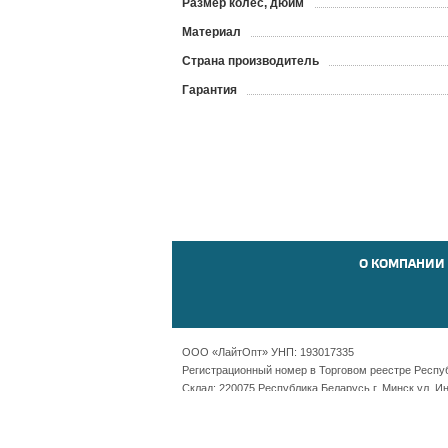
Размер колес, дюйм
Материал
Страна производитель
Гарантия
О КОМПАНИИ
ООО «ЛайтОпт» УНП: 193017335
Регистрационный номер в Торговом реестре Республ
Склад: 220075 Республика Беларусь г. Минск ул. И
Офис: Республика Беларусь г. Минск пр-т Независ