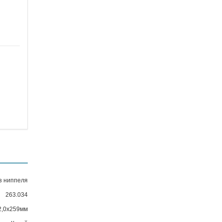
з ниппеля
263.034
2,0х259мм