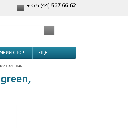
+375 (44)
567 66 62
МНИЙ СПОРТ
ЕЩЕ
 4820032110746
green,