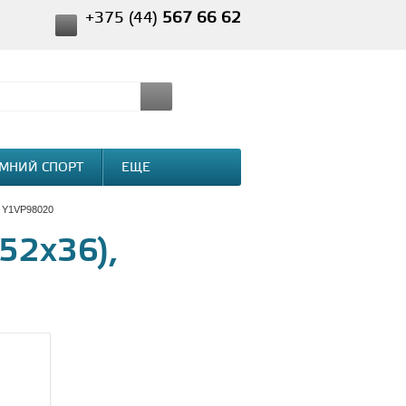
+375 (44)
567 66 62
МНИЙ СПОРТ
ЕЩЕ
, Y1VP98020
52x36),