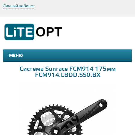
Личный кабинет
МЕНЮ
МАШИНКИ И МОТОЦИКЛЫ
ТОВАРЫ ДЛЯ ТУРИЗМА
Система Sunrace FCM914 175мм
FCM914.LBDD.SS0.BX