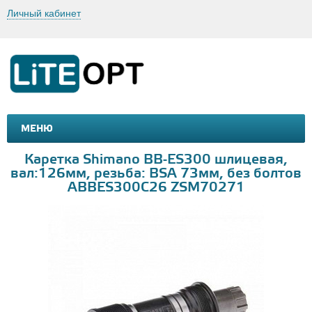
Личный кабинет
МЕНЮ
МАШИНКИ И МОТОЦИКЛЫ
ТОВАРЫ ДЛЯ ТУРИЗМА
Каретка Shimano BB-ES300 шлицевая,
вал:126мм, резьба: BSA 73мм, без болтов
ABBES300C26 ZSM70271