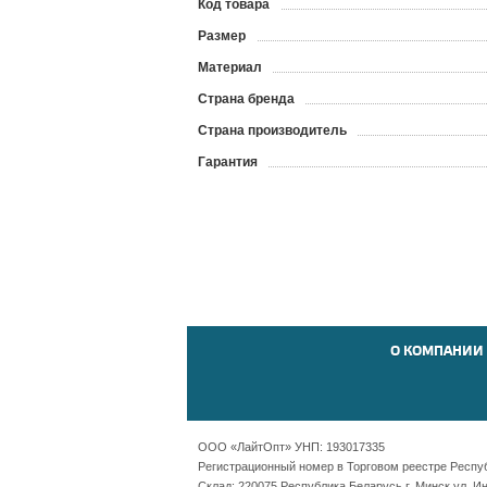
Код товара
?
Размер
Материал
Страна бренда
Страна производитель
Гарантия
О КОМПАНИИ
ООО «ЛайтОпт» УНП: 193017335
Регистрационный номер в Торговом реестре Республ
Склад: 220075 Республика Беларусь г. Минск ул. И