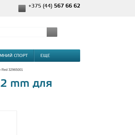
+375 (44)
567 66 62
МНИЙ СПОРТ
ЕЩЕ
e Red 32965001
42 mm для