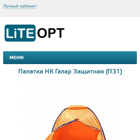
Личный кабинет
МЕНЮ
МАШИНКИ И МОТОЦИКЛЫ
ТОВАРЫ ДЛЯ ТУРИЗМА
Палатка НК Галар Защитная (ПЗ1)