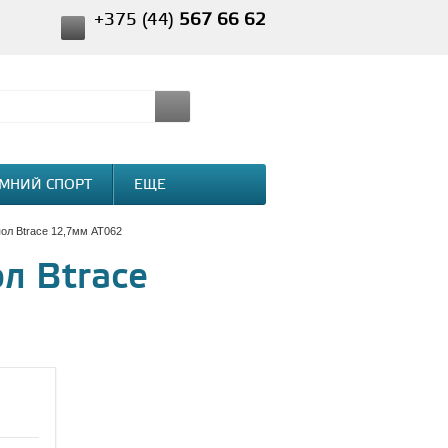
+375 (44)
567 66 62
МНИЙ СПОРТ
ЕЩЕ
ол Btrace 12,7мм AT062
л Btrace