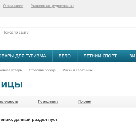
О компании
Условия сотрудничества
ОВАРЫ ДЛЯ ТУРИЗМА
ВЕЛО
ЛЕТНИЙ СПОРТ
ЗИ
хонная утварь
Столовая посуда
Миски и салатницы
ницы
опулярности
По алфавиту
По цене
ению, данный раздел пуст.