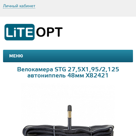
Личный кабинет
МЕНЮ
МАШИНКИ И МОТОЦИКЛЫ
ТОВАРЫ ДЛЯ ТУРИЗМА
Велокамера STG 27,5Х1,95/2,125
автониппель 48мм Х82421