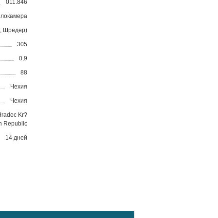
011.846
локамера
, Шредер)
305
0,9
88
Чехия
Чехия
Hradec Kr?
h Republic
14 дней