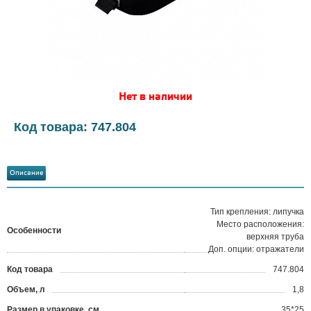
Нет в наличии
Код товара: 747.804
Описание
Тип крепления: липучка
Место расположения:
Особенности
верхняя труба
Доп. опции: отражатели
Код товара
747.804
?
Объем, л
1,8
Размер в упаковке, см
35*25