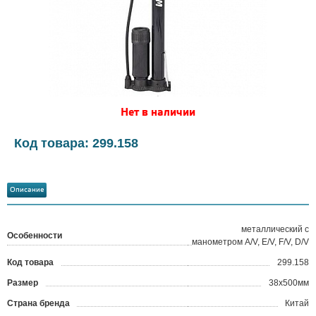
Нет в наличии
Код товара: 299.158
Описание
металлический с
Особенности
манометром A/V, E/V, F/V, D/V
Код товара
299.158
?
Размер
38х500мм
Страна бренда
Китай