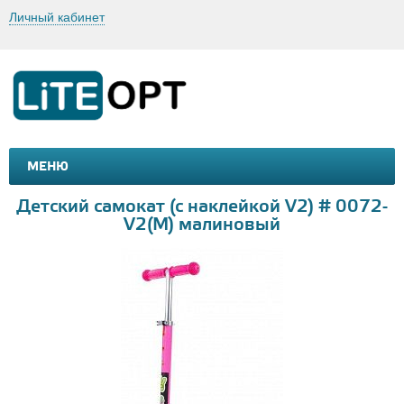
Личный кабинет
МЕНЮ
МАШИНКИ И МОТОЦИКЛЫ
ТОВАРЫ ДЛЯ ТУРИЗМА
Детский самокат (с наклейкой V2) # 0072-
V2(М) малиновый