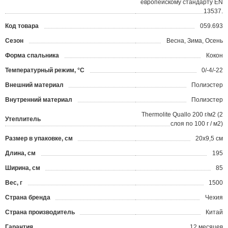
европейскому стандарту EN
13537.
Код товара
059.693
?
Сезон
Весна, Зима, Осень
Форма спальника
Кокон
Температурный режим, °С
0/-4/-22
Внешний материал
Полиэстер
Внутренний материал
Полиэстер
Thermolite Quallo 200 г/м2 (2
Утеплитель
слоя по 100 г / м2)
Размер в упаковке, см
20х9,5 см
Длина, см
195
Ширина, см
85
Вес, г
1500
Страна бренда
Чехия
Страна производитель
Китай
Гарантия
12 месяцев