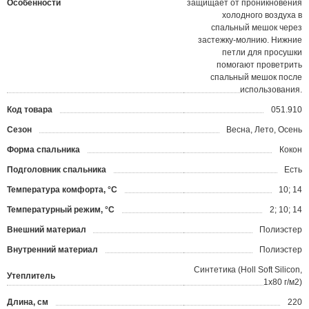
Особенности
защищает от проникновения
холодного воздуха в
спальный мешок через
застежку-молнию. Нижние
петли для просушки
помогают проветрить
спальный мешок после
использования.
Код товара
051.910
?
Сезон
Весна, Лето, Осень
Форма спальника
Кокон
Подголовник спальника
Есть
Температура комфорта, °С
10; 14
Температурный режим, °С
2; 10; 14
Внешний материал
Полиэстер
Внутренний материал
Полиэстер
Синтетика (Holl Soft Silicon,
Утеплитель
1х80 г/м2)
Длина, см
220