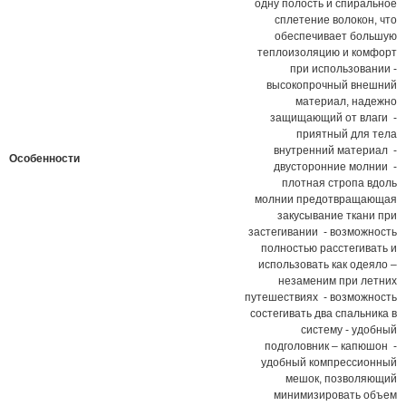
одну полость и спиральное
сплетение волокон, что
обеспечивает большую
теплоизоляцию и комфорт
при использовании -
высокопрочный внешний
материал, надежно
защищающий от влаги -
приятный для тела
внутренний материал -
Особенности
двусторонние молнии -
плотная стропа вдоль
молнии предотвращающая
закусывание ткани при
застегивании - возможность
полностью расстегивать и
использовать как одеяло –
незаменим при летних
путешествиях - возможность
состегивать два спальника в
систему - удобный
подголовник – капюшон -
удобный компрессионный
мешок, позволяющий
минимизировать объем