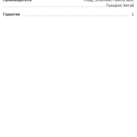
Производитель
Роад, Эгонглинг, ПингхуТаун,
Гуандонг, Китай
Гарантия
1