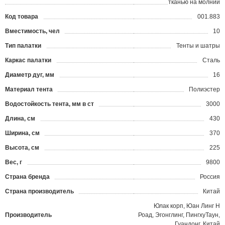
тканью на молнии
Код товара
001.883
?
Вместимость, чел
10
Тип палатки
Тенты и шатры
Каркас палатки
Сталь
Диаметр дуг, мм
16
Материал тента
Полиэстер
Водостойкость тента, мм в ст
3000
Длина, см
430
Ширина, см
370
Высота, см
225
Вес, г
9800
Страна бренда
Россия
Страна производитель
Китай
Юлак корп, Юан Линг Н
Производитель
Роад, Эгонглинг, ПингхуТаун,
Гуандонг, Китай