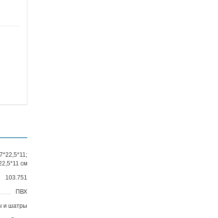
7*22,5*11;
22,5*11 см
103.751
ПВХ
ы и шатры