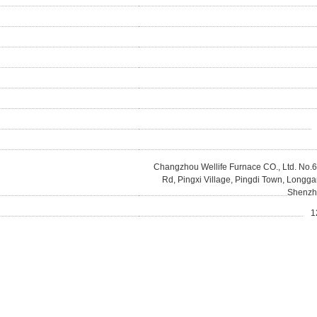
Changzhou Wellife Furnace CO., Ltd. No.
Rd, Pingxi Village, Pingdi Town, Longgan
Shenzh
1