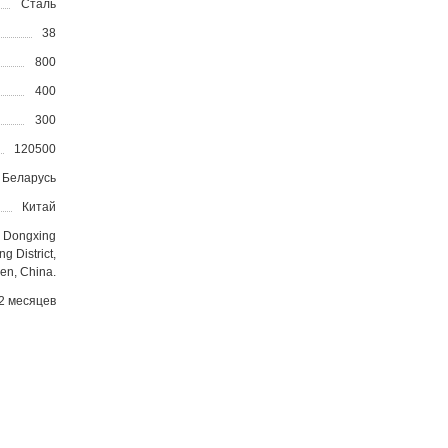
Сталь
38
800
400
300
120500
Беларусь
Китай
6 Dongxing
g District,
en, China.
2 месяцев