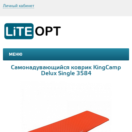
Личный кабинет
МЕНЮ
МАШИНКИ И МОТОЦИКЛЫ
ТОВАРЫ ДЛЯ ТУРИЗМА
Самонадувающийся коврик KingCamp
Delux Single 3584