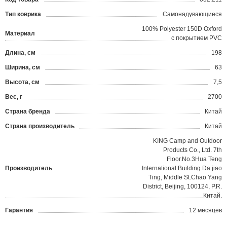
?
Тип коврика
Самонадувающиеся
100% Polyester 150D Oxford
Материал
с покрытием PVC
Длина, см
198
Ширина, см
63
Высота, см
7,5
Вес, г
2700
Страна бренда
Китай
Страна производитель
Китай
KING Camp and Outdoor
Products Co., Ltd. 7th
Floor.No.3Hua Teng
Производитель
International Building.Da jiao
Ting, Middle St.Chao Yang
District, Beijing, 100124, P.R.
Китай.
Гарантия
12 месяцев