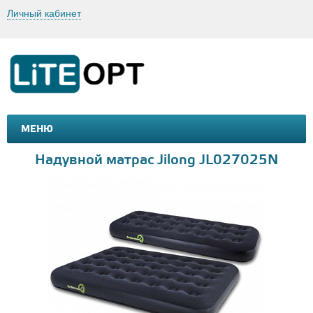
Личный кабинет
МЕНЮ
МАШИНКИ И МОТОЦИКЛЫ
ТОВАРЫ ДЛЯ ТУРИЗМА
Надувной матрас Jilong JL027025N