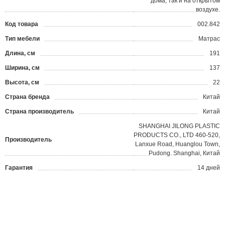
дома, так и на открытом
воздухе.
Код товара
002.842
?
Тип мебели
Матрас
Длина, см
191
Ширина, см
137
Высота, см
22
Страна бренда
Китай
Страна производитель
Китай
SHANGHAI JILONG PLASTIC
PRODUCTS CO., LTD 460-520,
Производитель
Lanxue Road, Huanglou Town,
Pudong. Shanghai, Китай
Гарантия
14 дней