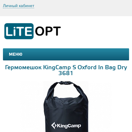
Личный кабинет
МЕНЮ
МАШИНКИ И МОТОЦИКЛЫ
ТОВАРЫ ДЛЯ ТУРИЗМА
Гермомешок KingCamp S Oxford In Bag Dry
3681