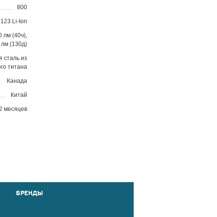
800
23 Li-Ion
0 лм (40ч),
5 лм (130д)
 сталь из
го титана
Канада
Китай
2 месяцев
БРЕНДЫ