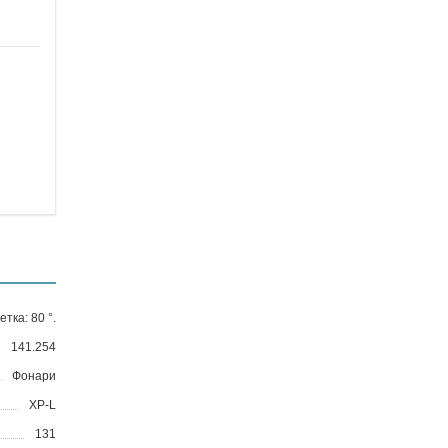
тка: 80 °.
141.254
Фонари
XP-L
131