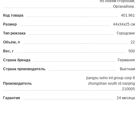
по обеим сторонам;
Органайзер.
Код товара
401.961
?
Размер
44x34x25 см
Тип рюкзака
Городские
Объём, л
22
Вес, г
500
Страна бренда
Германия
Страна производитель
Вьетнам
jiangsu soho int group corp 8
Производитель
zhongshan south rd nanjing
210005
Гарантия
24 месяца