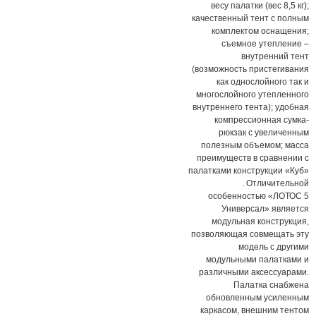
весу палатки (вес 8,5 кг);
качественный тент с полным
комплектом оснащения;
съемное утепление –
внутренний тент
(возможность пристегивания
как однослойного так и
многослойного утепленного
внутреннего тента); удобная
компрессионная сумка-
рюкзак с увеличенным
полезным объемом; масса
преимуществ в сравнении с
палатками конструкции «Куб»
. Отличительной
особенностью «ЛОТОС 5
Универсал» является
модульная конструкция,
позволяющая совмещать эту
модель с другими
модульными палатками и
различными аксессуарами.
Палатка снабжена
обновленным усиленным
каркасом, внешним тентом