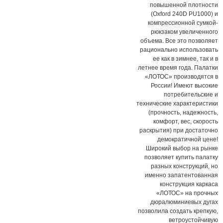
повышенной плотности
(Oxford 240D PU1000) и
компрессионной сумкой-
рюкзаком увеличенного
объема. Все это позволяет
рационально использовать
ее как в зимнее, так и в
летнее время года. Палатки
«ЛОТОС» производятся в
России! Имеют высокие
потребительские и
технические характеристики
(прочность, надежность,
комфорт, вес, скорость
раскрытия) при достаточно
демократичной цене!
Широкий выбор на рынке
позволяет купить палатку
разных конструкций, но
именно запатентованная
конструкция каркаса
«ЛОТОС» на прочных
дюралюминиевых дугах
позволила создать крепкую,
ветроустойчивую