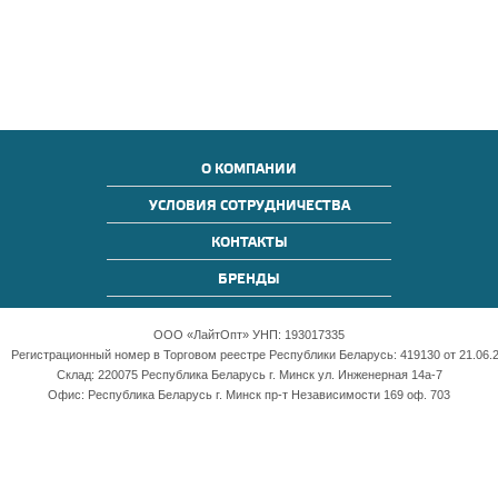
О КОМПАНИИ
УСЛОВИЯ СОТРУДНИЧЕСТВА
КОНТАКТЫ
БРЕНДЫ
ООО «ЛайтОпт» УНП: 193017335
Регистрационный номер в Торговом реестре Республики Беларусь: 419130 от 21.06.2
Склад: 220075 Республика Беларусь г. Минск ул. Инженерная 14а-7
Офис: Республика Беларусь г. Минск пр-т Независимости 169 оф. 703