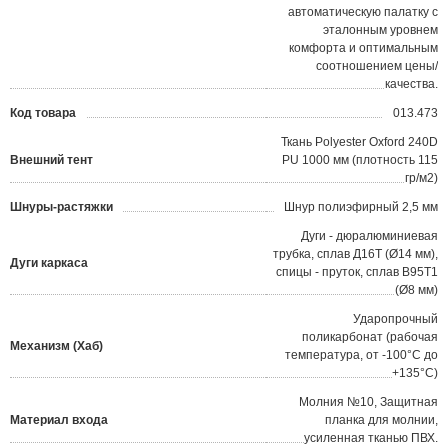
автоматическую палатку с
эталонным уровнем
комфорта и оптимальным
соотношением цены/
качества.
Код товара
013.473
?
Ткань Polyester Oxford 240D
Внешний тент
PU 1000 мм (плотность 115
гр/м2)
Шнуры-растяжки
Шнур полиэфирный 2,5 мм
Дуги - дюралюминиевая
трубка, сплав Д16Т (Ø14 мм),
Дуги каркаса
спицы - пруток, сплав В95Т1
(Ø8 мм)
Ударопрочный
поликарбонат (рабочая
Механизм (Хаб)
температура, от -100°С до
+135°С)
Молния №10, Защитная
Материал входа
планка для молнии,
усиленная тканью ПВХ.