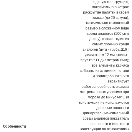
единую конструкцию;
максимально быстрое
раскрытие палатки в своем
классе (до 20 секунд);
максимально компактный
размер в сложенном виде
среди аналогов (100 см в
длину); каркас - один из
самых прочных среди
аналогов (дуги - труба Д16Т
диаметром 12 мм, спицы -
прут В95Т1 диаметром 8мм);
все элементы каркаса
собраны из алюминия, стали
и поликарбоната, что
гарантирует
работоспособность в самых
экстремальных условиях при
морозе до минус 60°С (в
конструкции не используются
дешевые пластик и
фиберглас); максимальный
среди аналогов показатель
прочности и жесткости
Особенности
конструкции по отношению к