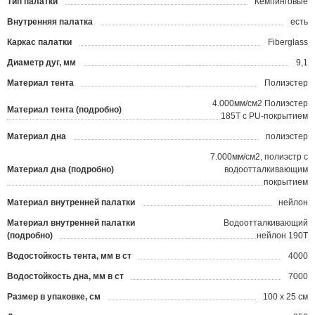
Тип палатки
Кемпинговые
Внутренняя палатка
есть
Каркас палатки
Fiberglass
Диаметр дуг, мм
9,1
Материал тента
Полиэстер
4.000мм/cм2 Полиэстер
Материал тента (подробно)
185Т с PU-покрытием
Материал дна
полиэстер
7.000мм/cм2, полиэстр с
Материал дна (подробно)
водоотталкивающим
покрытием
Материал внутренней палатки
нейлон
Материал внутренней палатки
Водоотталкивающий
(подробно)
нейлон 190T
Водостойкость тента, мм в ст
4000
Водостойкость дна, мм в ст
7000
Размер в упаковке, см
100 x 25 см