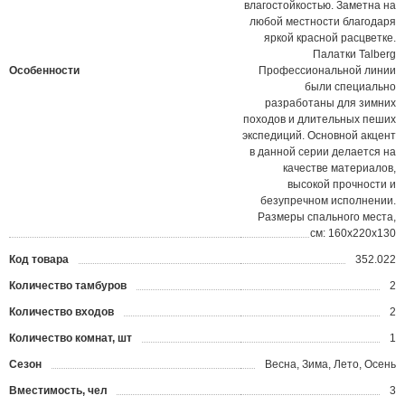
влагостойкостью. Заметна на
любой местности благодаря
яркой красной расцветке.
Палатки Talberg
Особенности
Профессиональной линии
были специально
разработаны для зимних
походов и длительных пеших
экспедиций. Основной акцент
в данной серии делается на
качестве материалов,
высокой прочности и
безупречном исполнении.
Размеры спального места,
см: 160х220х130
Код товара
352.022
?
Количество тамбуров
2
Количество входов
2
Количество комнат, шт
1
Сезон
Весна, Зима, Лето, Осень
Вместимость, чел
3