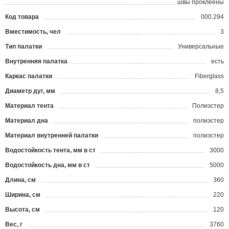
швы проклеены
Код товара
000.294
?
Вместимость, чел
3
Тип палатки
Универсальные
Внутренняя палатка
есть
Каркас палатки
Fiberglass
Диаметр дуг, мм
8,5
Материал тента
Полиэстер
Материал дна
полиэстер
Материал внутренней палатки
полиэстер
Водостойкость тента, мм в ст
3000
Водостойкость дна, мм в ст
5000
Длина, см
360
Ширина, см
220
Высота, см
120
Вес, г
3760