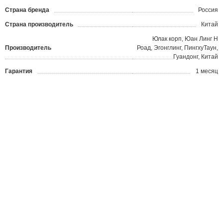
Страна бренда
Россия
Страна производитель
Китай
Юлак корп, Юан Линг Н
Производитель
Роад, Эгонглинг, ПингхуТаун,
Гуандонг, Китай
Гарантия
1 месяц