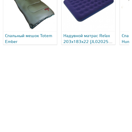
Спальный мешок Totem
Надувной матрас Relax
Спал
Ember
203x183x22 (JL020256-
Hunt
5N)