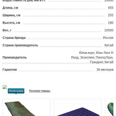
Водостойкость дна, мм в ст
10000
Длина, см
455
Ширина, см
255
Высота, см
190
Вес, г
10500
Страна бренда
Россия
Страна производитель
Китай
Юлак корп, Юан Линг Н
Производитель
Роад, Эгонглинг, ПингхуТаун,
Гуандонг, Китай
Гарантия
36 месяцев
Аксессуары
Похожие товары