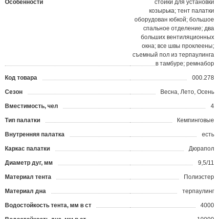
Особенности
стойки для установки
козырька; тент палатки
оборудован юбкой; большое
спальное отделение; два
больших вентиляционных
окна; все швы проклеены;
съемный пол из терпаулинга
в тамбуре; ремнабор
Код товара
000.278
?
Сезон
Весна, Лето, Осень
Вместимость, чел
4
Тип палатки
Кемпинговые
Внутренняя палатка
есть
Каркас палатки
Дюрапол
Диаметр дуг, мм
9,5/11
Материал тента
Полиэстер
Материал дна
терпаулинг
Водостойкость тента, мм в ст
4000