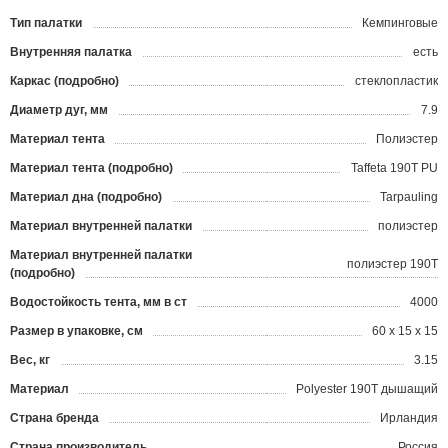
Тип палатки
Кемпинговые
Внутренняя палатка
есть
Каркас (подробно)
стеклопластик
Диаметр дуг, мм
7.9
Материал тента
Полиэстер
Материал тента (подробно)
Taffeta 190T PU
Материал дна (подробно)
Tarpauling
Материал внутренней палатки
полиэстер
Материал внутренней палатки
полиэстер 190T
(подробно)
Водостойкость тента, мм в ст
4000
Размер в упаковке, см
60 х 15 х 15
Вес, кг
3.15
Материал
Polyester 190T дышащий
Страна бренда
Ирландия
Страна производитель
Россия