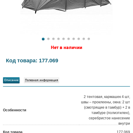
Нет в наличии
Код товара: 177.069
Описание
Полезная информация
2 тентовая, кармашек 4 шт,
швы – проклеены, окна: 2 шт
(смотрящие в тамбур) + 2 в
Особенности
тамбуре (полиэтилен),
серебристое нанесение
внутри
Код товара
177.069
?