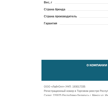
Вес, г
Страна бренда
Страна производитель
Гарантия
О КОМПАНИИ
ООО «ЛайтОпт» УНП: 193017335
Регистрационный номер в Торговом реестре Республ
Склад: 220075 Республика Беларусь г. Минск ул. И
Офис: Республика Беларусь г. Минск пр-т Независ