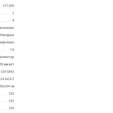
177.055
1
4
ерсальные
Fiberglass
ловолокно
7,9
Полиэстер
00 мм в/ст
-110 G/m2
x14,3x13,2
20x154 см
231
231
154