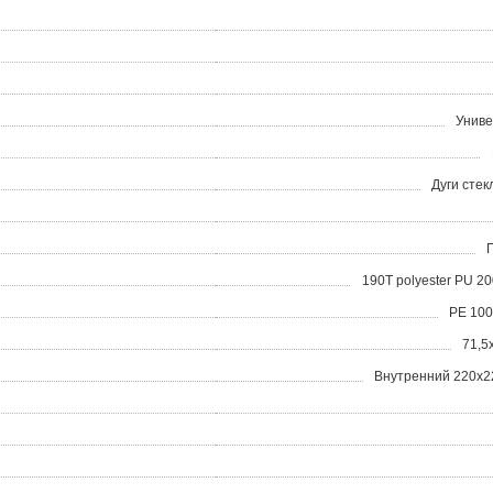
Унив
Дуги стек
190T polyester PU 20
РЕ 100
71,5
Внутренний 220x2