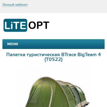
Личный кабинет
МЕНЮ
МАШИНКИ И МОТОЦИКЛЫ
ТОВАРЫ ДЛЯ ТУРИЗМА
Палатка туристическая BTrace BigTeam 4
(T0522)