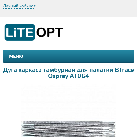
Личный кабинет
МЕНЮ
МАШИНКИ И МОТОЦИКЛЫ
ТОВАРЫ ДЛЯ ТУРИЗМА
Дуга каркаса тамбурная для палатки BTrace
Osprey AT064